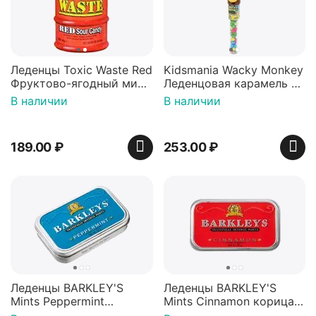
Леденцы Toxic Waste Red
Kidsmania Wacky Monkey
Фруктово-ягодный микс
Леденцовая карамель с
Красная банка 42 г,
игрушкой Ваки Манки
В наличии
В наличии
Пакистан
12г, Китай
189.00
₽
253.00
₽
Леденцы BARKLEY'S
Леденцы BARKLEY'S
Mints Peppermint
Mints Cinnamon корица
перечная мята 50г,
50г, Нидерланды