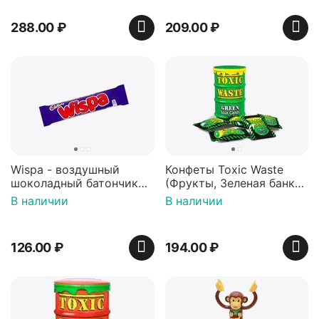
288.00
₽
209.00
₽
Wispa - воздушный
Конфеты Toxic Waste
шоколадный батончик
(Фрукты, Зеленая банка,
36 гр
42 гр).
В наличии
В наличии
126.00
₽
194.00
₽