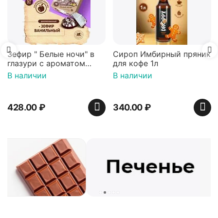
Зефир " Белые ночи" в
Сироп Имбирный пряник
глазури с ароматом
для кофе 1л
ванили декорированный
В наличии
В наличии
900 гр*4 (телевизор)
428.00
₽
340.00
₽