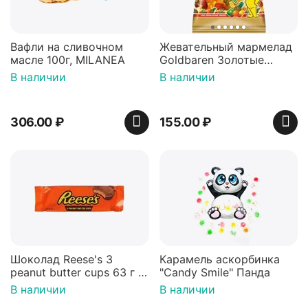
Вафли на сливочном
Жевательный мармелад
масле 100г, MILANEA
Goldbaren Золотые
мишки 100г, Германия
В наличии
В наличии
306.00
₽
155.00
₽
Шоколад Reese's 3
Карамель аскорбинка
peanut butter cups 63 г с
"Candy Smile" Панда
арахисовой пастой
В наличии
В наличии