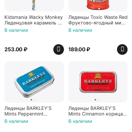
Kidsmania Wacky Monkey
Леденцы Toxic Waste Red
Леденцовая карамель с
Фруктово-ягодный микс
игрушкой Ваки Манки
Красная банка 42 г,
В наличии
В наличии
12г, Китай
Пакистан
253.00
₽
189.00
₽
Леденцы BARKLEY'S
Леденцы BARKLEY'S
Mints Peppermint
Mints Cinnamon корица
перечная мята 50г,
50г, Нидерланды
В наличии
В наличии
Нидерланды