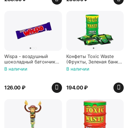
Wispa - воздушный
Конфеты Toxic Waste
шоколадный батончик
(Фрукты, Зеленая банка,
36 гр
42 гр).
В наличии
В наличии
126.00
₽
194.00
₽