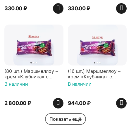
330.00
₽
330.00
₽
(80 шт.) Маршмеллоу –
(16 шт.) Маршмеллоу –
крем «Клубника» с
крем «Клубника» с
палочками (ТМ
палочками (ТМ
В наличии
В наличии
«Зефирный Лео»)
«Зефирный Лео»)
2 800.00
₽
944.00
₽
Показать ещё