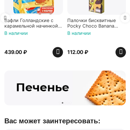
Вафли Голландские с
Палочки бисквитные
карамельной начинкой
Pocky Choco Banana
16 шт по 36 г ТМ Яшкино
25гр
В наличии
В наличии
439.00
₽
112.00
₽
Вас может заинтересовать: