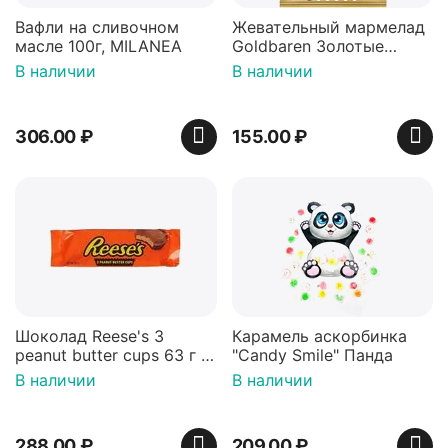
Вафли на сливочном
Жевательный мармелад
масле 100г, MILANEA
Goldbaren Золотые
мишки 100г, Германия
В наличии
В наличии
306.00
₽
155.00
₽
Шоколад Reese's 3
Карамель аскорбинка
peanut butter cups 63 г с
"Candy Smile" Панда
арахисовой пастой
В наличии
В наличии
288.00
₽
209.00
₽