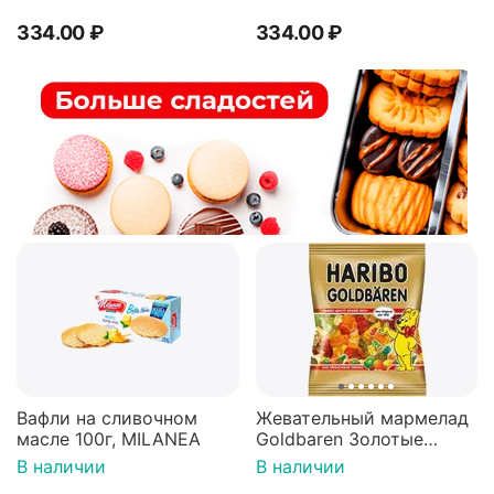
334.00
₽
334.00
₽
Вафли на сливочном
Жевательный мармелад
масле 100г, MILANEA
Goldbaren Золотые
мишки 100г, Германия
В наличии
В наличии