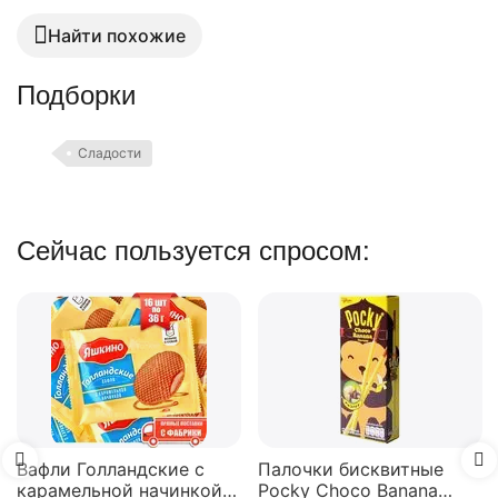
Найти похожие
Подборки
Сладости
Сейчас пользуется спросом:
Вафли Коровка, c
шоколадной начинко
150 г
В наличии
74.00
₽
 с
Палочки бисквитные
кой
Pocky Choco Banana