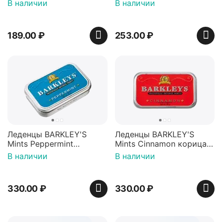
Красная банка 42 г,
игрушкой Ваки Манки
В наличии
В наличии
Пакистан
12г, Китай
189.00
₽
253.00
₽
Леденцы BARKLEY'S
Леденцы BARKLEY'S
Mints Peppermint
Mints Cinnamon корица
перечная мята 50г,
50г, Нидерланды
В наличии
В наличии
Нидерланды
330.00
₽
330.00
₽