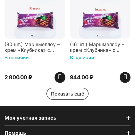
(80 шт.) Маршмеллоу –
(16 шт.) Маршмеллоу –
крем «Клубника» с
крем «Клубника» с
палочками (ТМ
палочками (ТМ
В наличии
В наличии
«Зефирный Лео»)
«Зефирный Лео»)
2 800.00
₽
944.00
₽
Показать ещё
Моя учетная запись
Помощь