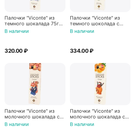
Палочки "Viconte" из
Палочки "Viconte" из
темного шокалада 75г
темного шоколада с
(Нидерланды)
начинкой со вкусом
В наличии
В наличии
мяты 75г (Нидерланды)
320.00
₽
334.00
₽
Палочки "Viconte" из
Палочки "Viconte" из
молочного шокалада со
молочного шокалада со
вкусом карамели 75г
вкусом апельсина 75г
В наличии
В наличии
(Нидерланды)
(Нидерланды)