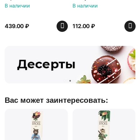
шкино
25гр
В наличии
112.00
₽
Вас может заинтересовать: