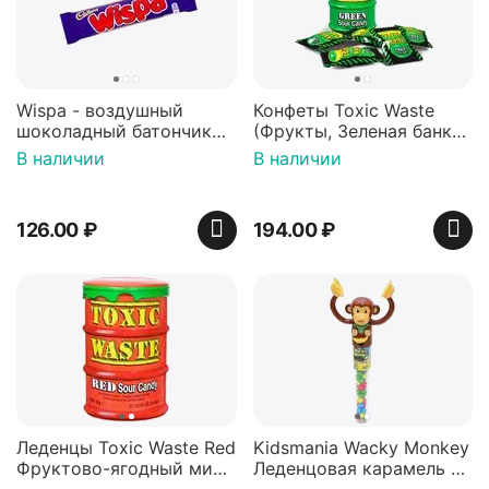
Wispa - воздушный
Конфеты Toxic Waste
шоколадный батончик
(Фрукты, Зеленая банка,
36 гр
42 гр).
В наличии
В наличии
126.00
₽
194.00
₽
Леденцы Toxic Waste Red
Kidsmania Wacky Monkey
Фруктово-ягодный микс
Леденцовая карамель с