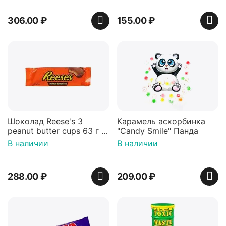
306.00
₽
155.00
₽
Шоколад Reese's 3
Карамель аскорбинка
peanut butter cups 63 г с
"Candy Smile" Панда
арахисовой пастой
В наличии
В наличии
288.00
₽
209.00
₽