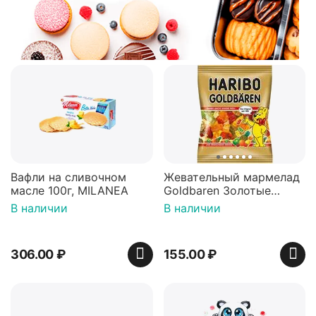
Вафли на сливочном
Жевательный мармелад
масле 100г, MILANEA
Goldbaren Золотые
мишки 100г, Германия
В наличии
В наличии
306.00
₽
155.00
₽