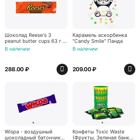
Шоколад Reese's 3
Карамель аскорбинка
peanut butter cups 63 г с
"Candy Smile" Панда
арахисовой пастой
В наличии
В наличии
288.00
₽
209.00
₽
Wispa - воздушный
Конфеты Toxic Waste
шоколадный батончик
(Фрукты, Зеленая банка,