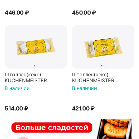
200г (Германия)
446.00
₽
450.00
₽
Штоллен(кекс)
Штоллен(кекс)
KUCHENMEISTER
KUCHENMEISTER
сливочный с изюмом
Рождественский 200г
В наличии
В наличии
200г (Германия)
(Германия)
514.00
₽
421.00
₽