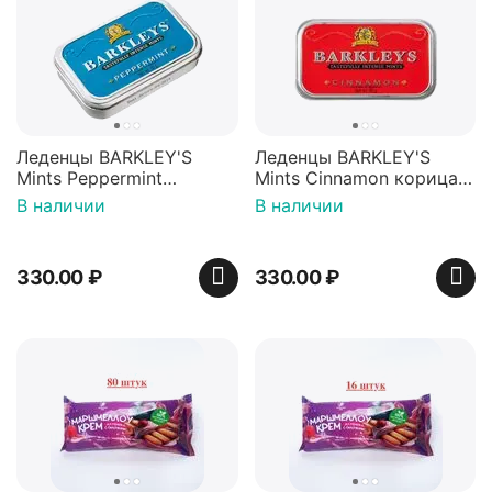
Леденцы BARKLEY'S
Леденцы BARKLEY'S
Mints Peppermint
Mints Cinnamon корица
перечная мята 50г,
50г, Нидерланды
В наличии
В наличии
Нидерланды
330.00
₽
330.00
₽