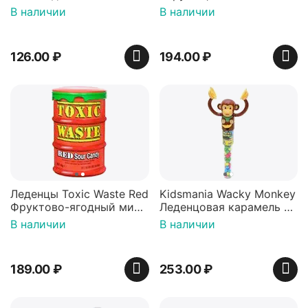
36 гр
42 гр).
В наличии
В наличии
126.00
₽
194.00
₽
Леденцы Toxic Waste Red
Kidsmania Wacky Monkey
Фруктово-ягодный микс
Леденцовая карамель с
Красная банка 42 г,
игрушкой Ваки Манки
В наличии
В наличии
Пакистан
12г, Китай
189.00
₽
253.00
₽