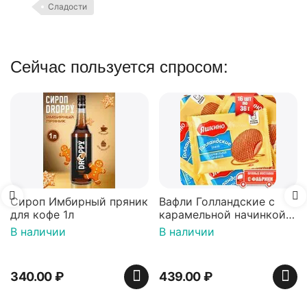
Сладости
Сейчас пользуется спросом:
Сироп Имбирный пряник
Вафли Голландские с
для кофе 1л
карамельной начинкой
16 шт по 36 г ТМ Яшкино
В наличии
В наличии
340.00
₽
439.00
₽