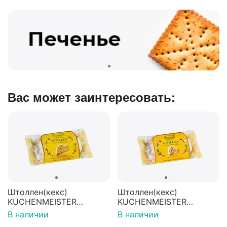
Вас может заинтересовать:
Штоллен(кекс)
Штоллен(кекс)
KUCHENMEISTER
KUCHENMEISTER
марципановый
рождественский с
В наличии
В наличии
рождественский 200г
запечённым яблоком