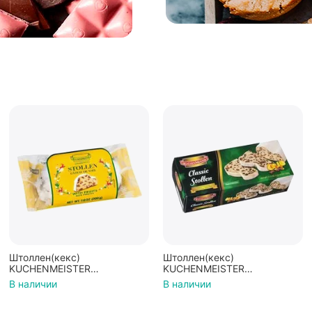
Штоллен(кекс)
Штоллен(кекс)
KUCHENMEISTER
KUCHENMEISTER
Рождественский 200г
Рождественский в
В наличии
В наличии
(Германия)
подарочной упаковке 500г
(Германия)