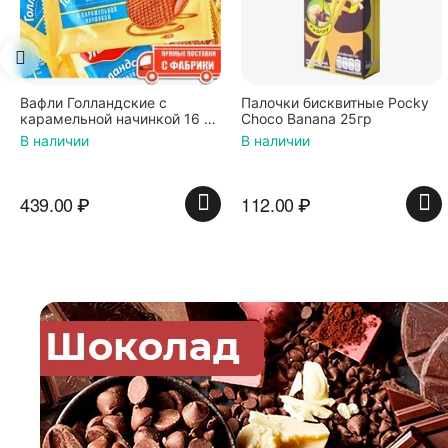
Вафли Голландские с
Палочки бисквитные Pocky
карамельной начинкой 16 шт
Choco Banana 25гр
по 36 г ТМ Яшкино
В наличии
В наличии
439.00
₽
112.00
₽