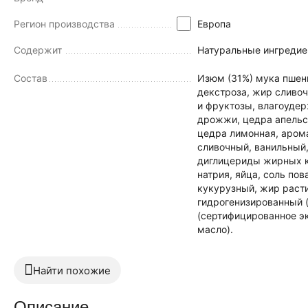
Регион производства
Европа
Содержит
Натуральные ингредие
Состав
Изюм (31%) мука пшени
декстроза, жир сливоч
и фруктозы, влагоудер
дрожжи, цедра апельс
цедра лимонная, аром
сливочный, ванильный,
диглицериды жирных ки
натрия, яйца, cоль по
кукурузный, жир раст
гидрогенизированный 
(сертифицированное э
масло).
Найти похожие
Описание