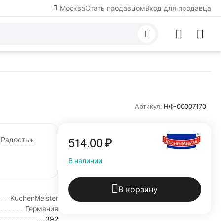
Москва
Стать продавцом
Вход для продавца
Артикул:
НФ-00007170
514.00
₽
Радость+
В наличии
В корзину
KuchenMeister
Германия
392