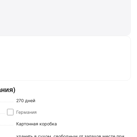
ния)
270 дней
Германия
Картонная коробка
хранить в сухом, свободным от запахов месте при