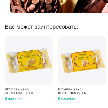
Вас может заинтересовать:
Штоллен(кекс)
Штоллен(кекс)
KUCHENMEISTER
KUCHENMEISTER
марципановый
рождественский с
В наличии
В наличии
рождественский 200г
запечённым яблоком 200г
(Германия)