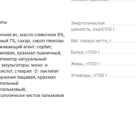
нты
Энергетическая
ценность, ккал/100 г
чная вс, масло сливочное 9%,
ный 7%, сахар, сироп глюкозы
Вес товара нетто, г
живающий агент: сорбит,
Белки, г/100 г
иновая, крахмал пшеничный,
атизатор натуральный:
Жиры, г/100 г
 эмульгаторы: моно- и
слот, стеарил -2- лактилат
Углеводы, г/100 г
варенная пищевая, крахмал
ительный
(пальмовый).
кологически чистое пальмовое