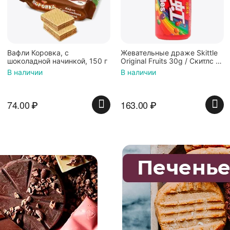
Вафли Коровка, c
Жевательные драже Skittle
шоколадной начинкой, 150 г
Original Fruits 30g / Скитлс со
вкусом фруктов 30гр в
В наличии
В наличии
красной банке
74.00
₽
163.00
₽