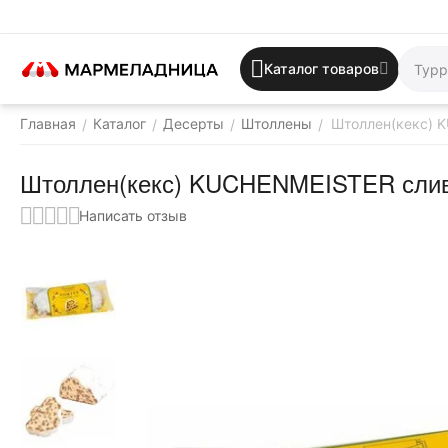
Каталог товаров
Главная
Каталог
Десерты
Штоллены
Штоллен(кекс) 
/
/
/
/
Штоллен(кекс) KUCHENMEISTER сливо
Написать отзыв