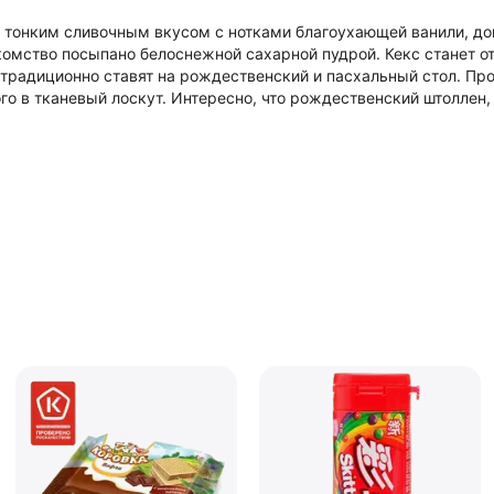
т тонким сливочным вкусом с нотками благоухающей ванили, д
омство посыпано белоснежной сахарной пудрой. Кекс станет о
и традиционно ставят на рождественский и пасхальный стол. П
о в тканевый лоскут. Интересно, что рождественский штоллен, 