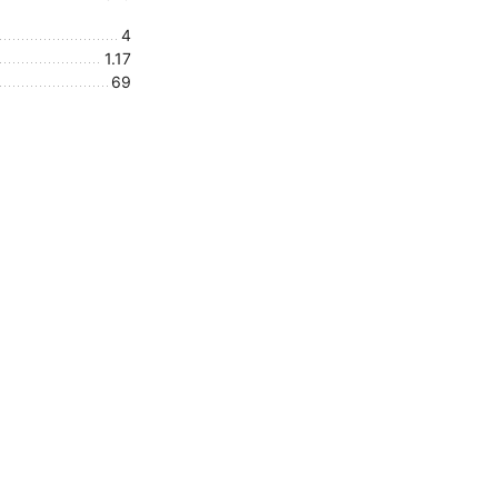
4
1.17
69