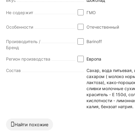
Вкус
Шоколад
Не содержит
ГМО
Особенности
Отечественный
Производитель /
Barinoff
Бренд
Регион производства
Европа
Состав
Сахар, вода питьевая,
сахаром ( молоко норм
лактоза), како-порошо
сливки молочные сухие,
краситель - E 150d, со
кислотности - лимонна
калия, бензоат натрия.
Найти похожие