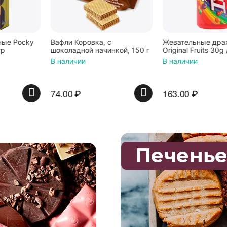
Вафли Коровка, c
Жевательные драже Skittle
шоколадной начинкой, 150 г
Original Fruits 30g / Скитлс со
вкусом фруктов 30гр в
В наличии
В наличии
красной банке
74.00
₽
163.00
₽