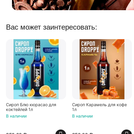
Вас может заинтересовать:
Сироп Блю кюрасао для
Сироп Карамель для кофе
коктейлей 1л
1л
В наличии
В наличии