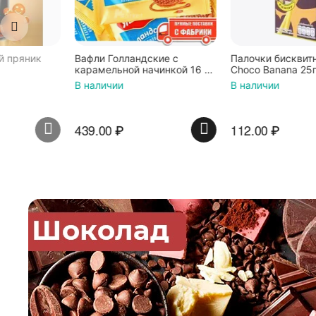
Вафли Голландские с
Палочки бисквитные Pocky
карамельной начинкой 16 шт
Choco Banana 25гр
по 36 г ТМ Яшкино
В наличии
В наличии
439.00
₽
112.00
₽