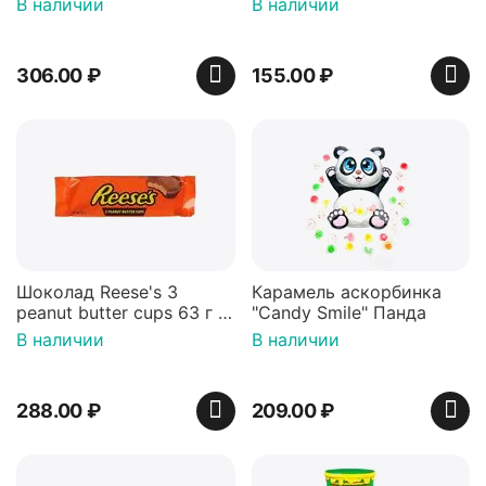
В наличии
В наличии
306.00
₽
155.00
₽
Шоколад Reese's 3
Карамель аскорбинка
peanut butter cups 63 г с
"Candy Smile" Панда
арахисовой пастой
В наличии
В наличии
288.00
₽
209.00
₽