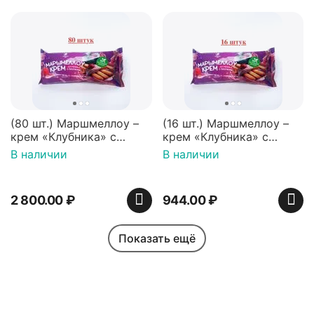
(80 шт.) Маршмеллоу –
(16 шт.) Маршмеллоу –
крем «Клубника» с
крем «Клубника» с
палочками (ТМ
палочками (ТМ
В наличии
В наличии
«Зефирный Лео»)
«Зефирный Лео»)
2 800.00
₽
944.00
₽
Показать ещё
Моя учетная запись