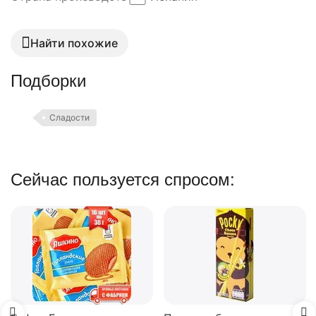
Найти похожие
Подборки
Сладости
Сейчас пользуется спросом:
Вафли Коровка, c
шоколадной начинк
150 г
В наличии
74.00
₽