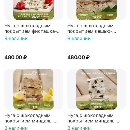
Нуга с шоколадным
Нуга с шоколадным
покрытием фисташка-
покрытием кешью-
малина, Шоколадная
земляника-мускатный
В наличии
В наличии
мастерская
орех, Шоколадная
Федорининой Ирины,
мастерская
95г.
Федорининой Ирины,
480.00
₽
480.00
₽
95г.
Нуга с шоколадным
Нуга с шоколадным
покрытием миндаль-
покрытием миндаль-
лимон-кардамон,
ежевика-ваниль,
В наличии
В наличии