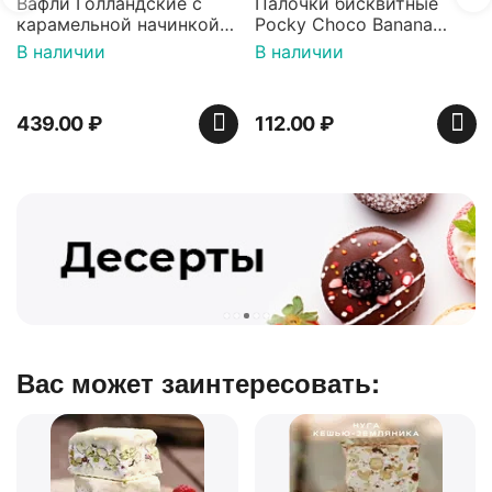
е с
Палочки бисквитные
инкой
Pocky Choco Banana
 Яшкино
25гр
В наличии
112.00
₽
Вас может заинтересовать: