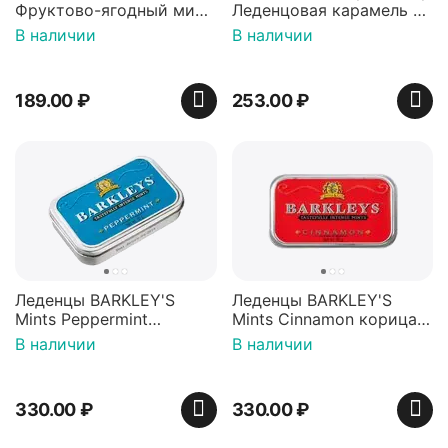
Фруктово-ягодный микс
Леденцовая карамель с
Красная банка 42 г,
игрушкой Ваки Манки
В наличии
В наличии
Пакистан
12г, Китай
189.00
₽
253.00
₽
Леденцы BARKLEY'S
Леденцы BARKLEY'S
Mints Peppermint
Mints Cinnamon корица
перечная мята 50г,
50г, Нидерланды
В наличии
В наличии
Нидерланды
330.00
₽
330.00
₽