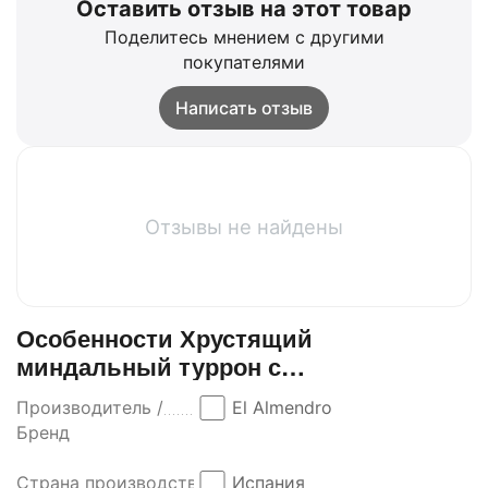
Оставить отзыв на этот товар
Поделитесь мнением с другими
покупателями
Написать отзыв
Отзывы не найдены
Особенности Хрустящий
миндальный туррон с
кунжутом/Turron Caramel 150g El
Производитель /
El Almendro
Almendro
Бренд
Страна производства
Испания