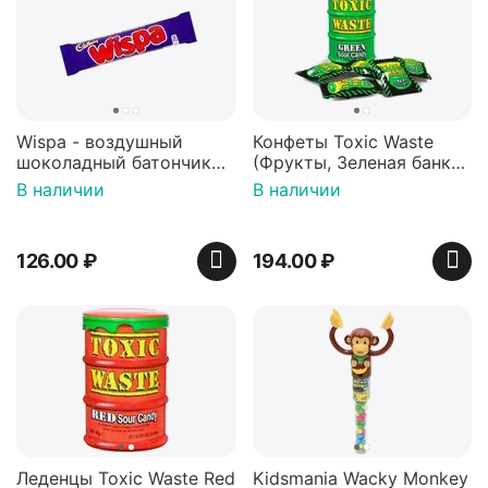
Wispa - воздушный
Конфеты Toxic Waste
шоколадный батончик
(Фрукты, Зеленая банка,
36 гр
42 гр).
В наличии
В наличии
126.00
₽
194.00
₽
Леденцы Toxic Waste Red
Kidsmania Wacky Monkey