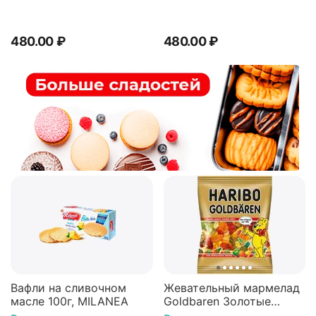
Шоколадная мастерская
Шоколадная мастерская
Федорининой Ирины,
Федорининой Ирины,
95г.
95г.
480.00
₽
480.00
₽
Вафли на сливочном
Жевательный мармелад
масле 100г, MILANEA
Goldbaren Золотые
мишки 100г, Германия