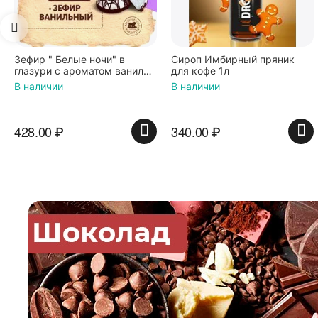
в
Сироп Имбирный пряник
Вафли Голландские с
анили
для кофе 1л
карамельной начинкой
гр*4
по 36 г ТМ Яшкино
В наличии
В наличии
340.00
₽
439.00
₽