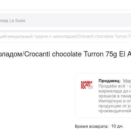
ий миндальный туррон с шоколадом/Crocanti chocolate Turron 7
адом/Crocanti chocolate Turron 75g El 
Продавец:
Мар
Продаём всё - 
мармелада до 
орешков в пани
Импортную и о
продукцию от 
производителей
10 дн.
Время возврата: