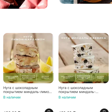
Нуга с шоколадным
Нуга с шоколадным
покрытием миндаль-лимон-
покрытием миндаль-
кардамон, Шоколадная
ежевика-ваниль,
В наличии
В наличии
мастерская Федорининой
Шоколадная мастерская
Ирины, 95г.
Федорининой Ирины, 95г.