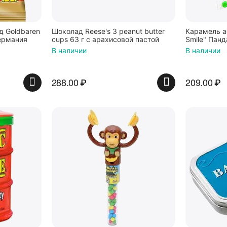
 Goldbaren
Шоколад Reese's 3 peanut butter
Карамель а
ермания
cups 63 г с арахисовой пастой
Smile" Панд
В наличии
В наличии
288.00
₽
209.00
₽