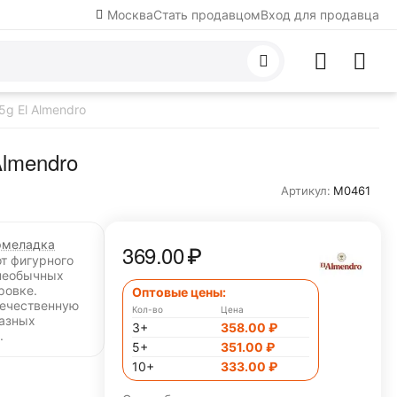
Москва
Стать продавцом
Вход для продавца
5g El Almendro
Almendro
Артикул:
M0461
меладка
369.00
₽
от фигурного
необычных
ровке.
Оптовые цены:
течественную
Кол-во
Цена
разных
3+
358.00
₽
.
5+
351.00
₽
10+
333.00
₽