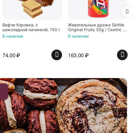
Жевательные драже Skittle
150 г
Original Fruits 30g / Скитлс со
вкусом фруктов 30гр в
В наличии
красной банке
163.00
₽