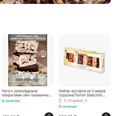
Нуга с шоколадным
Набор-ассорти из 3 видов
покрытием лён-тыквенные
туррона/Turron Selection
семечки-абрикос,
200g El Almendro
В наличии
5
(Отзывов: 1)
Шоколадная мастерская
В наличии
Федорининой Ирины, 95г