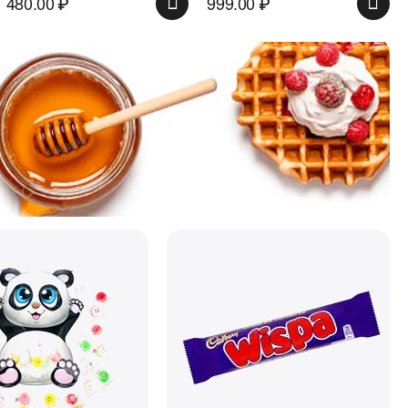
480.00
₽
999.00
₽