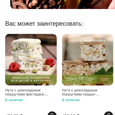
Вас может заинтересовать:
Нуга с шоколадным
Нуга с шоколадным
покрытием фисташка-
покрытием кешью-
малина, Шоколадная
земляника-мускатный орех,
В наличии
В наличии
мастерская Федорининой
Шоколадная мастерская
Ирины, 95г.
Федорининой Ирины, 95г.