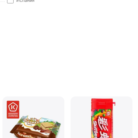
Испания
Конфеты Jelly Belly Ассо
Кислые фрукты (28гр.)
В наличии
135.00
₽