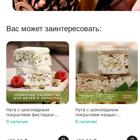
Вас может заинтересовать:
Нуга с шоколадным
Нуга с шоколадным
покрытием фисташка-
покрытием кешью-
малина, Шоколадная
земляника-мускатный орех,
В наличии
В наличии
мастерская Федорининой
Шоколадная мастерская
Ирины, 95г.
Федорининой Ирины, 95г.