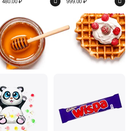
480.00
₽
999.00
₽