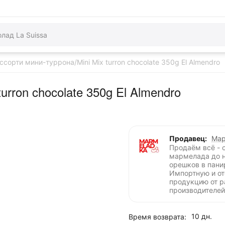
ссорти мини-туррона/Mini Mix turron chocolate 350g El Almendro
urron chocolate 350g El Almendro
Продавец:
Мар
Продаём всё - 
мармелада до 
орешков в пани
Импортную и о
продукцию от 
производителей
10 дн.
Время возврата: