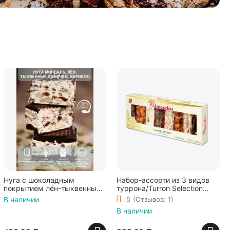
Нуга с шоколадным
Набор-ассорти из 3 видов
покрытием лён-тыквенные
туррона/Turron Selection
семечки-абрикос,
200g El Almendro
В наличии
5
(Отзывов: 1)
Шоколадная мастерская
В наличии
Федорининой Ирины, 95г