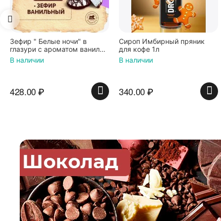
 в
Сироп Имбирный пряник
Вафли Голландские с
 ванили
для кофе 1л
карамельной начинко
0 гр*4
по 36 г ТМ Яшкино
В наличии
В наличии
340.00
₽
439.00
₽