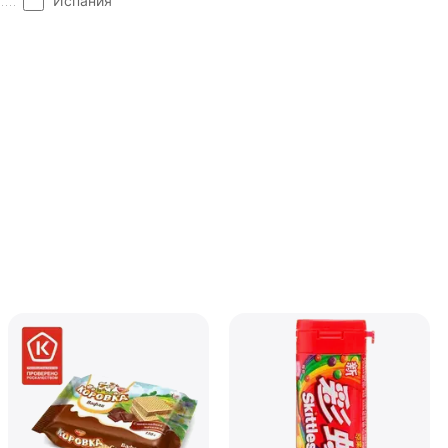
Испания
Конфеты Jelly Belly Ас
Кислые фрукты (28гр.)
В наличии
135.00
₽