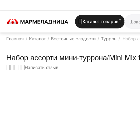
Каталог товаров
Главная
Каталог
Восточные сладости
Туррон
Набор а
/
/
/
/
Набор ассорти мини-туррона/Mini Mix t
Написать отзыв