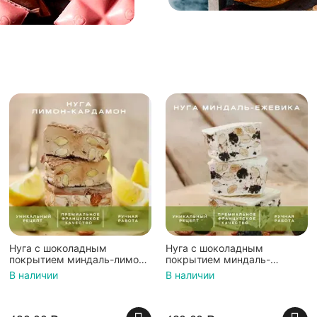
Нуга с шоколадным
Нуга с шоколадным
покрытием миндаль-лимон-
покрытием миндаль-
кардамон, Шоколадная
ежевика-ваниль,
В наличии
В наличии
мастерская Федорининой
Шоколадная мастерская
Ирины, 95г.
Федорининой Ирины, 95г.