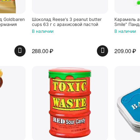
 Goldbaren
Шоколад Reese's 3 peanut butter
Карамель а
ермания
cups 63 г с арахисовой пастой
Smile" Панд
В наличии
В наличии
288.00
₽
209.00
₽