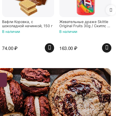
Жевательные драже Skittle
 150 г
Original Fruits 30g / Скитлс со
вкусом фруктов 30гр в
В наличии
красной банке
163.00
₽