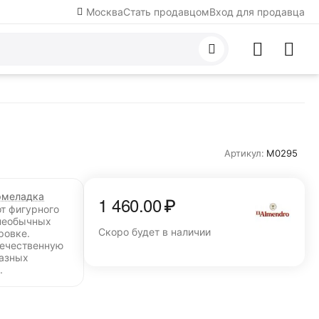
Москва
Стать продавцом
Вход для продавца
Артикул:
M0295
меладка
1 460.00
₽
от фигурного
необычных
Скоро будет в наличии
ровке.
течественную
разных
.