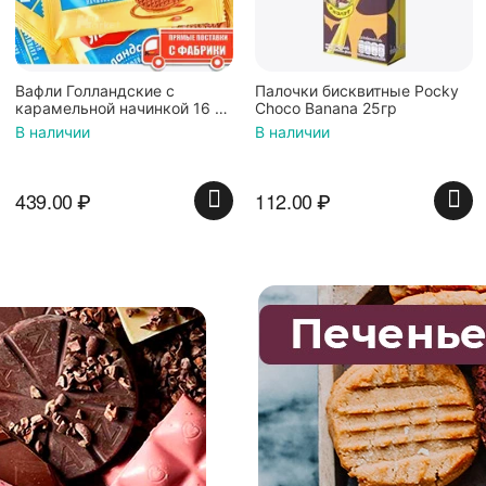
Палочки бисквитные Pocky
Вафли Коровка, c
й 16 шт
Choco Banana 25гр
шоколадной начинкой,
В наличии
В наличии
112.00
₽
74.00
₽