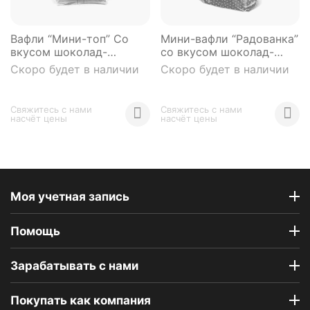
Вафли “Мини-топ” Со
Мини-вафли “Радованка”
вкусом шоколад-
со вкусом шоколад-
пломбир Галан 240 г.
пломбир Галан 240 г
Скоро будет в наличии
Скоро будет в наличии
Свяжитесь с нами 
Свяжитесь с нами 
насчёт цены
насчёт цены
Моя учетная запись
Помощь
Зарабатывать с нами
Покупать как компания