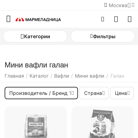
Москва
Категории
Фильтры
Мини вафли галан
Главная
/
Каталог
/
Вафли
/
Мини вафли
/
Галан
Производитель / Бренд
1
Страна
Цена