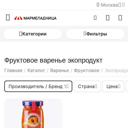
Москва
Категории
Фильтры
Фруктовое варенье экопродукт
Главная
/
Каталог
/
Варенье
/
Фруктовое
/
Экопроду
Производитель / Бренд
1
Страна
Цена