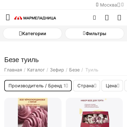
Москва
Категории
Фильтры
Безе туиль
Главная
/
Каталог
/
Зефир
/
Безе
/
Туиль
Производитель / Бренд
1
Страна
Цена