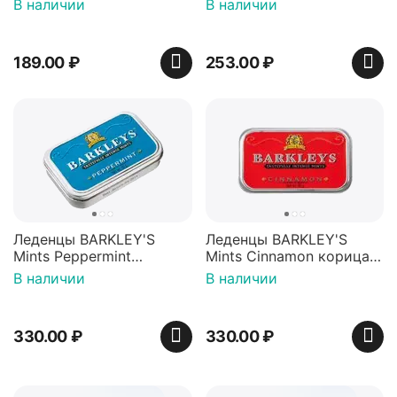
В наличии
В наличии
Пакистан
12г, Китай
189.00
₽
253.00
₽
Леденцы BARKLEY'S
Леденцы BARKLEY'S
Mints Peppermint
Mints Cinnamon корица
перечная мята 50г,
50г, Нидерланды
В наличии
В наличии
Нидерланды
330.00
₽
330.00
₽