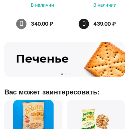
16 шт по 36 г ТМ Яшкино
В наличии
В наличии
340.00
₽
439.00
₽
Вас может заинтересовать: