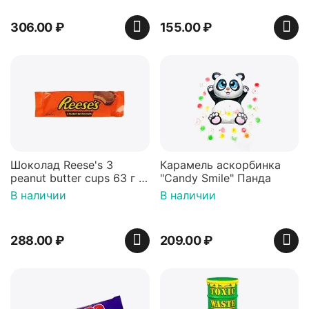
306.00
₽
155.00
₽
Шоколад Reese's 3
Карамель аскорбинка
peanut butter cups 63 г с
"Candy Smile" Панда
арахисовой пастой
В наличии
В наличии
288.00
₽
209.00
₽