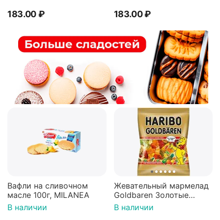
183.00
₽
183.00
₽
Вафли на сливочном
Жевательный мармелад
масле 100г, MILANEA
Goldbaren Золотые
мишки 100г, Германия
В наличии
В наличии