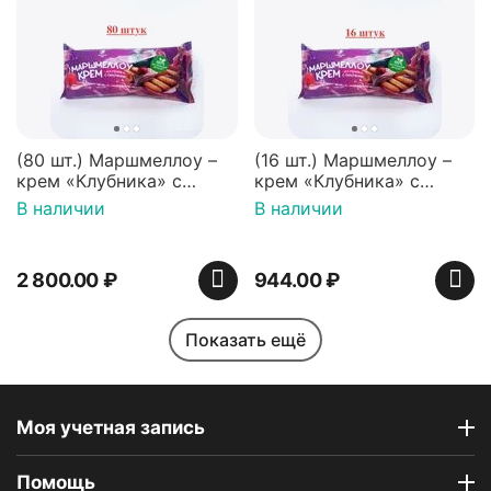
(80 шт.) Маршмеллоу –
(16 шт.) Маршмеллоу –
крем «Клубника» с
крем «Клубника» с
палочками (ТМ
палочками (ТМ
В наличии
В наличии
«Зефирный Лео»)
«Зефирный Лео»)
2 800.00
₽
944.00
₽
Показать ещё
Моя учетная запись
Помощь