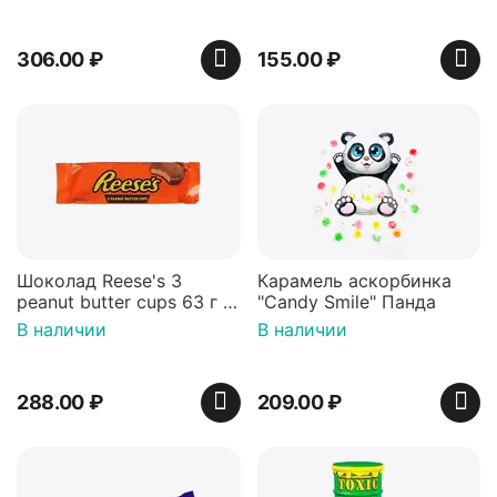
306.00
₽
155.00
₽
Шоколад Reese's 3
Карамель аскорбинка
peanut butter cups 63 г с
"Candy Smile" Панда
арахисовой пастой
В наличии
В наличии
288.00
₽
209.00
₽