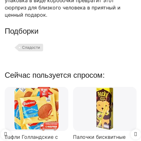
упаковка в виде коробочки превратит этот
сюрприз для близкого человека в приятный и
ценный подарок.
Подборки
Сладости
Сейчас пользуется спросом:
Вафли Коровка, c
шоколадной начинк
150 г
В наличии
74.00
₽
е с
Палочки бисквитные