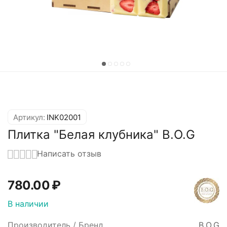
Артикул:
INK02001
Плитка "Белая клубника" B.O.G
Написать отзыв
780.00
₽
В наличии
Производитель / Бренд
B.O.G