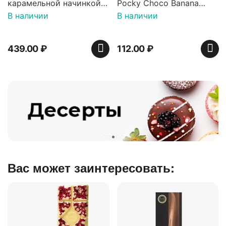
инкой
Pocky Choco Banana
 Яшкино
25гр
В наличии
112.00
₽
Вас может заинтересовать: