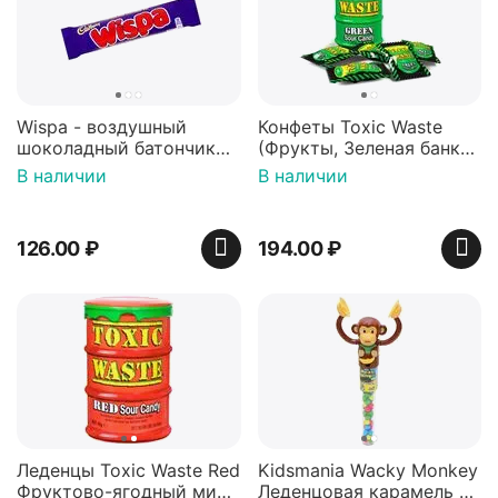
Wispa - воздушный
Конфеты Toxic Waste
шоколадный батончик
(Фрукты, Зеленая банка,
36 гр
42 гр).
В наличии
В наличии
126.00
₽
194.00
₽
Леденцы Toxic Waste Red
Kidsmania Wacky Monkey
Фруктово-ягодный микс
Леденцовая карамель с