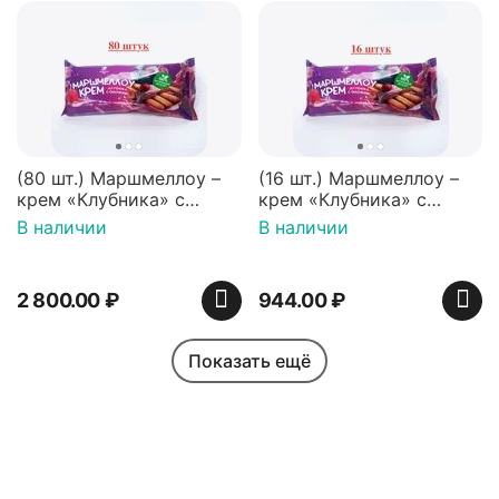
(80 шт.) Маршмеллоу –
(16 шт.) Маршмеллоу –
крем «Клубника» с
крем «Клубника» с
палочками (ТМ
палочками (ТМ
В наличии
В наличии
«Зефирный Лео»)
«Зефирный Лео»)
2 800.00
₽
944.00
₽
Показать ещё
Моя учетная запись