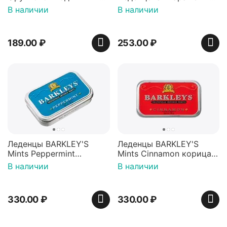
Красная банка 42 г,
игрушкой Ваки Манки
В наличии
В наличии
Пакистан
12г, Китай
189.00
₽
253.00
₽
Леденцы BARKLEY'S
Леденцы BARKLEY'S
Mints Peppermint
Mints Cinnamon корица
перечная мята 50г,
50г, Нидерланды
В наличии
В наличии
Нидерланды
330.00
₽
330.00
₽