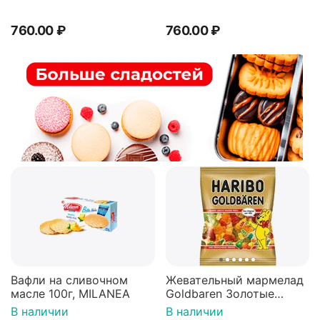
760.00
₽
760.00
₽
Вафли на сливочном
Жевательный мармелад
масле 100г, MILANEA
Goldbaren Золотые
мишки 100г, Германия
В наличии
В наличии