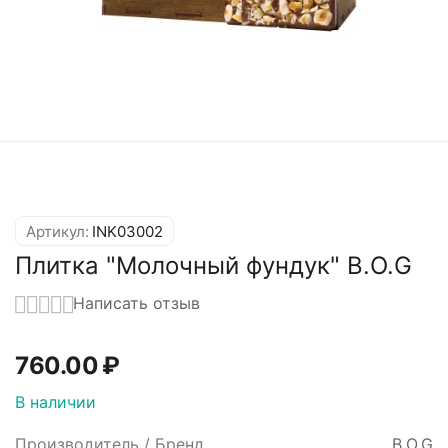
Артикул:
INK03002
Плитка "Молочный фундук" B.O.G
Написать отзыв
760.00
₽
В наличии
Производитель / Бренд
B.O.G