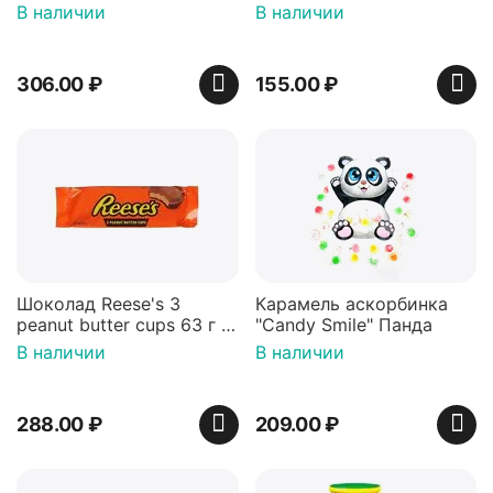
мишки 100г, Германия
В наличии
В наличии
306.00
₽
155.00
₽
Шоколад Reese's 3
Карамель аскорбинка
peanut butter cups 63 г с
"Candy Smile" Панда
арахисовой пастой
В наличии
В наличии
288.00
₽
209.00
₽