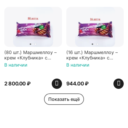
(80 шт.) Маршмеллоу –
(16 шт.) Маршмеллоу –
крем «Клубника» с
крем «Клубника» с
палочками (ТМ
палочками (ТМ
В наличии
В наличии
«Зефирный Лео»)
«Зефирный Лео»)
2 800.00
₽
944.00
₽
Показать ещё
Моя учетная запись