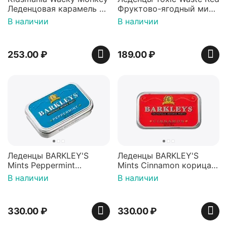
Леденцовая карамель с
Фруктово-ягодный микс
игрушкой Ваки Манки
Красная банка 42 г,
В наличии
В наличии
12г, Китай
Пакистан
253.00
₽
189.00
₽
Леденцы BARKLEY'S
Леденцы BARKLEY'S
Mints Peppermint
Mints Cinnamon корица
перечная мята 50г,
50г, Нидерланды
В наличии
В наличии
Нидерланды
330.00
₽
330.00
₽