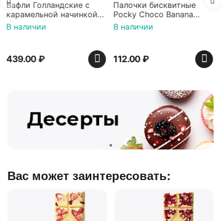
Палочки бисквитные
Pocky Choco Banana
о
25гр
В наличии
112.00
₽
Вас может заинтересовать: