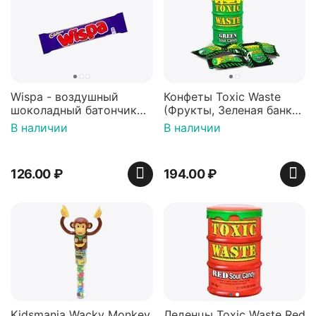
Wispa - воздушный
Конфеты Toxic Waste
шоколадный батончик
(Фрукты, Зеленая банка,
36 гр
42 гр).
В наличии
В наличии
126.00
₽
194.00
₽
Kidsmania Wacky Monkey
Леденцы Toxic Waste Red