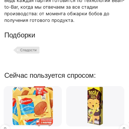
Ведь каждая партия готовится по технологии Bean-
to-Bar, когда мы отвечаем за все стадии
производства: от момента обжарки бобов до
получения готового продукта.
Подборки
Сладости
Сейчас пользуется спросом:
Вафли Коровка, c
шоколадной начинкой,
150 г
В наличии
74.00
₽