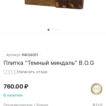
Артикул:
INK04001
Плитка "Темный миндаль" B.O.G
Написать отзыв
760.00
₽
В наличии
Производитель / Бренд
B.O.G